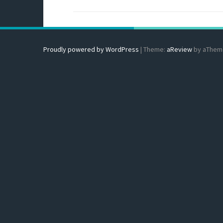
Proudly powered by WordPress
|
Theme:
aReview
by aThem